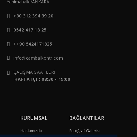
Yenimahalle/ANKARA
+90 312 394 39 20
0542 417 18 25
++90 5424171825
info@cambalkontr.com
ÇALIŞMA SAATLERİ
HAFTA İÇİ : 08:30 - 19:00
KURUMSAL
BAĞLANTILAR
Hakkımızda
Fotoğraf Galerisi