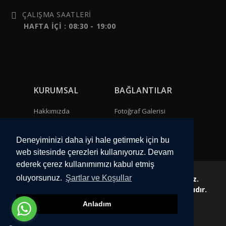
ÇALIŞMA SAATLERİ
HAFTA İÇİ : 08:30 - 19:00
KURUMSAL
BAĞLANTILAR
Hakkımızda
Fotoğraf Galerisi
Bize Ulaşın
Video Galeri
Deneyiminizi daha iyi hale getirmek için bu
web sitesinde çerezleri kullanıyoruz. Devam
ederek çerez kullanımımızı kabul etmiş
oluyorsunuz.
Şartlar ve Koşullar
Web sitemizdeki görseller izinsiz kullanılamaz.
Copyright Diamond Glass 2023 Tüm Hakları Saklıdır.
Anladım