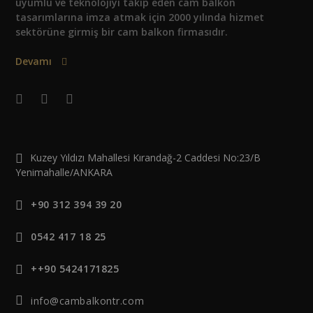
uyumlu ve teknolojiyi takip eden cam balkon
tasarımlarına imza atmak için 2000 yılında hizmet
sektörüne girmiş bir cam balkon firmasıdır.
Devamı
Kuzey Yıldızı Mahallesi Kırandağ-2 Caddesi No:23/B
Yenimahalle/ANKARA
+90 312 394 39 20
0542 417 18 25
++90 5424171825
info@cambalkontr.com