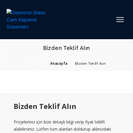
Bi̇zden Tekli̇f Alın
Buradasınız:
Anasayfa
/
Bi̇zden Tekli̇f Alın
Bi̇zden Tekli̇f Alın
Projeleriniz için bize detaylı bilgi verip fiyat teklifi
alabilirsiniz. Lütfen tüm alanları doldurup aklınızdaki