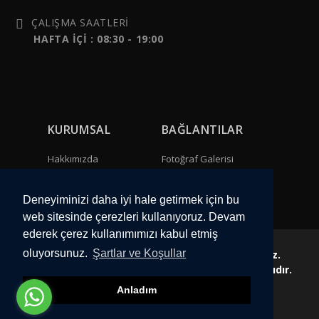
ÇALIŞMA SAATLERİ
HAFTA İÇİ : 08:30 - 19:00
KURUMSAL
BAĞLANTILAR
Hakkımızda
Fotoğraf Galerisi
Bize Ulaşın
Video Galeri
Deneyiminizi daha iyi hale getirmek için bu
web sitesinde çerezleri kullanıyoruz. Devam
ederek çerez kullanımımızı kabul etmiş
oluyorsunuz.
Şartlar ve Koşullar
Web sitemizdeki görseller izinsiz kullanılamaz.
Copyright Diamond Glass 2023 Tüm Hakları Saklıdır.
Anladım