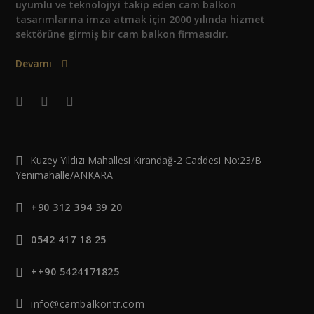
uyumlu ve teknolojiyi takip eden cam balkon
tasarımlarına imza atmak için 2000 yılında hizmet
sektörüne girmiş bir cam balkon firmasıdır.
Devamı
Kuzey Yıldızı Mahallesi Kırandağ-2 Caddesi No:23/B
Yenimahalle/ANKARA
+90 312 394 39 20
0542 417 18 25
++90 5424171825
info@cambalkontr.com