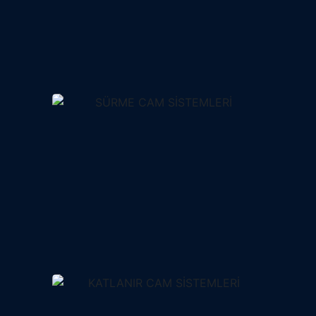
ELEKTRİKLİ GİYOT
SİSTEMLERİ
SÜRME CAM SİSTEML