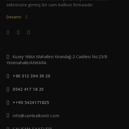
sektörüne girmiş bir cam balkon firmasıdır.
Devamı
Kuzey Yıldızı Mahallesi Kırandağ-2 Caddesi No:23/B
Yenimahalle/ANKARA
+90 312 394 39 20
0542 417 18 25
++90 5424171825
info@cambalkontr.com
ÇALIŞMA SAATLERİ